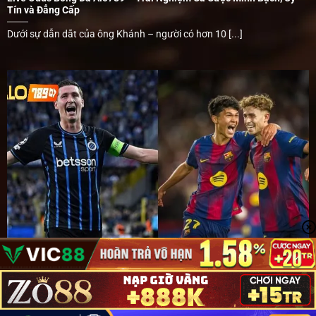
Tín và Đẳng Cấp
thông tin trận đấu, alo789 mang đến lợi thế lớn
Dưới sự dẫn dắt của ông Khánh – người có hơn 10 [...]
cho người chơi trong việc đưa ra quyết định cá
cược chính xác.
FAQ – Về Thể Thao Alo789
1. Thể thao Alo789 có giấy phép hoạt động
không?
Đây là nền tảng cá cược có giấy phép quốc tế từ
Malta Gaming Authority và giấy phép nội địa từ
PAGCOR, cam kết hoạt động minh bạch và hợp
pháp.
2. Làm thế nào để đăng ký tài khoản cá cược
thể thao Alo789?
Soi Kèo C1 Alo789 – Dự Đoán Đỉnh Cao Dưới Tầm Nhìn Của CEO
Nguyễn Minh Khánh
Người chơi chỉ việc vào trang web chính thức,
Soi kèo C1 tại Alo789 mang đến cho người chơi phân tích [...]
nhập các thông tin cần thiết và xác minh tài
khoản theo hướng dẫn, sau đó nạp tiền và bắt