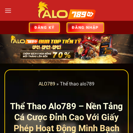
Bỏ
qua
nội
dung
ĐĂNG KÝ
ĐĂNG NHẬP
ALO789
»
Thể thao alo789
Thể Thao Alo789 – Nền Tảng
Cá Cược Đỉnh Cao Với Giấy
Phép Hoạt Động Minh Bạch