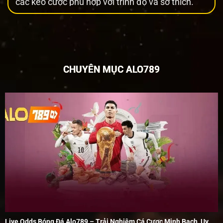
các kèo cược phù hợp với trình độ và sở thích.
Một vài loại hình cá cược được ưa chuộng gồm:
Kèo chấp (Handicap): Phổ biến trong cá cược
bóng đá, người chơi lựa chọn đội cửa trên
hoặc cửa dưới dựa trên mức chấp được đưa
CHUYÊN MỤC ALO789
ra.
Kèo tài xỉu: Người chơi dự đoán tổng số bàn
thắng hoặc điểm số trong trận đấu, dễ hiểu và
dễ tham gia.
Cược 1X2: Chọn đội thắng, đội thua hoặc hòa
trong trận đấu, rất phù hợp cho người mới.
Kèo phạt góc, kèo tỷ số chính xác, kèo thẻ
phạt: Những lựa chọn cá cược phụ giúp tăng
sự đa dạng và cơ hội thắng.
Nhờ sự tối ưu tỷ lệ cược và cập nhật liên tục
Live Odds Bóng Đá Alo789 – Trải Nghiệm Cá Cược Minh Bạch, Uy