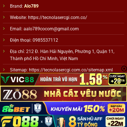
Brand:
Alo789
Website: https://tecnolasercgi.com.co/
Email:
aalo789cocom@gmail.com
Điện thoại: 0985537112
Địa chỉ: 212 Đ. Hàn Hải Nguyên, Phường 1, Quận 11,
Thành phố Hồ Chí Minh, Việt Nam
Sitemap: https://tecnolasercgi.com.co/sitemap.xml
Copyright 2026 ©
ALO789