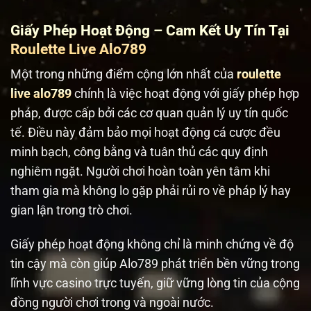
Giấy Phép Hoạt Động – Cam Kết Uy Tín Tại
Roulette Live Alo789
Một trong những điểm cộng lớn nhất của
roulette
live alo789
chính là việc hoạt động với giấy phép hợp
pháp, được cấp bởi các cơ quan quản lý uy tín quốc
tế. Điều này đảm bảo mọi hoạt động cá cược đều
minh bạch, công bằng và tuân thủ các quy định
nghiêm ngặt. Người chơi hoàn toàn yên tâm khi
tham gia mà không lo gặp phải rủi ro về pháp lý hay
gian lận trong trò chơi.
Giấy phép hoạt động không chỉ là minh chứng về độ
tin cậy mà còn giúp Alo789 phát triển bền vững trong
lĩnh vực casino trực tuyến, giữ vững lòng tin của cộng
đồng người chơi trong và ngoài nước.