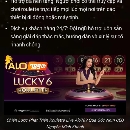
Hỗ trợ đa nền tảng: Người chơi có thể truy cập và
chơi roulette trực tiếp mọi lúc mọi nơi trên các
thiết bị di động hoặc máy tính.
Dịch vụ khách hàng 24/7: Đội ngũ hỗ trợ luôn sẵn
sàng giải đáp thắc mắc, hướng dẫn và xử lý sự cố
nhanh chóng.
Chiến Lược Phát Triển Roulette Live Alo789 Qua Góc Nhìn CEO
Nguyễn Minh Khánh