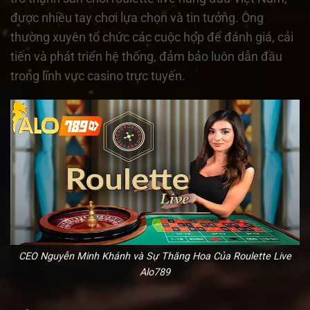
được nhiều tay chơi lựa chọn và tin tưởng. Ông
thường xuyên tổ chức các cuộc họp để đánh giá, cải
tiến và phát triển hệ thống, đảm bảo luôn dẫn đầu
trong lĩnh vực casino trực tuyến.
CEO Nguyễn Minh Khánh và Sự Thăng Hoa Của Roulette Live
Alo789