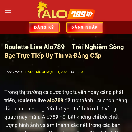
Bỏ
qua
nội
dung
ĐĂNG KÝ
ĐĂNG NHẬP
Roulette Live Alo789 – Trải Nghiệm Sòng
Bạc Trực Tiếp Uy Tín và Đẳng Cấp
ĐĂNG VÀO
THÁNG MƯỜI MỘT 14, 2025
BỞI
SEO
Trong thị trường cá cược trực tuyến ngày càng phát
triển,
roulette live
alo789
đã trở thành lựa chọn hàng
đầu của nhiều người chơi yêu thích trò chơi vòng
quay may mắn. Alo789 nổi bật không chỉ bởi chất
lượng hình ảnh và âm thanh sắc nét trong các bàn