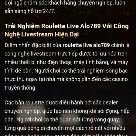
đội ngũ chăm sóc khách hàng chuyên nghiệp, luôn
sẵn sàng hỗ trợ 24/7.
Trải Nghiệm Roulette Live Alo789 Với Công
Nghệ Livestream Hiện Đại
Điểm nhấn đặc biệt của
roulette live alo789
chính là
công nghệ livestream trực tiếp được tối ưu hóa trên
nhiều thiết bị như điện thoại, máy tính bảng, và máy
tính để bàn. Người chơi có thể trải nghiệm sòng bạc
thực thụ ngay tại nhà mà không cần đến các casino
truyền thống.
Các bàn roulette được điều hành bởi các dealer
chuyên nghiệp, giúp tạo nên không khí sôi động, hấp
dẫn. Người chơi có thể quan sát từng vòng quay,
từng quả bóng di chuyển một cách rõ nét với nhiều