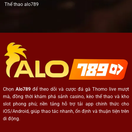
Thể thao alo789
Chọn
Alo789
để theo dõi và cược đá gà Thomo live mượt
mà, đồng thời khám phá sảnh casino, kèo thể thao và kho
slot phong phú; nền tảng hỗ trợ tải app chính thức cho
iOS/Android, giúp thao tác nhanh, ổn định và thuận tiện trên
di động.