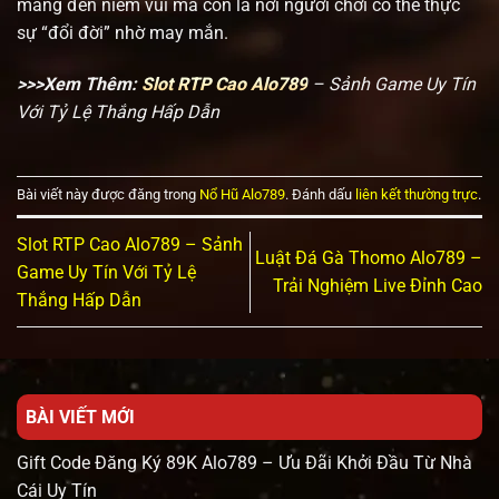
mang đến niềm vui mà còn là nơi người chơi có thể thực
sự “đổi đời” nhờ may mắn.
>>>Xem Thêm:
Slot RTP Cao Alo789
– Sảnh Game Uy Tín
Với Tỷ Lệ Thắng Hấp Dẫn
Bài viết này được đăng trong
Nổ Hũ Alo789
. Đánh dấu
liên kết thường trực
.
Slot RTP Cao Alo789 – Sảnh
Luật Đá Gà Thomo Alo789 –
Game Uy Tín Với Tỷ Lệ
Trải Nghiệm Live Đỉnh Cao
Thắng Hấp Dẫn
BÀI VIẾT MỚI
Gift Code Đăng Ký 89K Alo789 – Ưu Đãi Khởi Đầu Từ Nhà
Cái Uy Tín