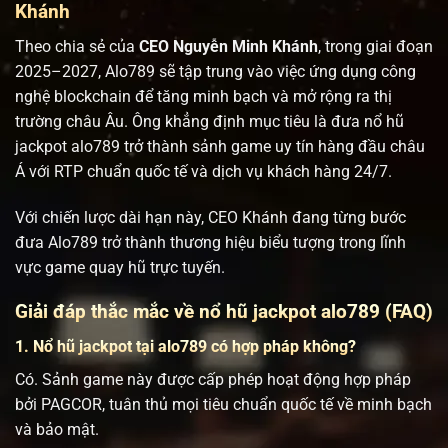
Khánh
Theo chia sẻ của
CEO Nguyễn Minh Khánh
, trong giai đoạn
2025–2027, Alo789 sẽ tập trung vào việc ứng dụng công
nghệ blockchain để tăng minh bạch và mở rộng ra thị
trường châu Âu. Ông khẳng định mục tiêu là đưa nổ hũ
jackpot alo789 trở thành sảnh game uy tín hàng đầu châu
Á với RTP chuẩn quốc tế và dịch vụ khách hàng 24/7.
Với chiến lược dài hạn này, CEO Khánh đang từng bước
đưa Alo789 trở thành thương hiệu biểu tượng trong lĩnh
vực game quay hũ trực tuyến.
Giải đáp thắc mắc về nổ hũ jackpot alo789 (FAQ)
1. Nổ hũ jackpot tại alo789 có hợp pháp không?
Có. Sảnh game này được cấp phép hoạt động hợp pháp
bởi PAGCOR, tuân thủ mọi tiêu chuẩn quốc tế về minh bạch
và bảo mật.