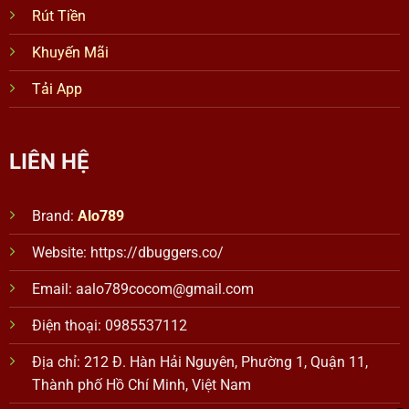
Rút Tiền
Khuyến Mãi
Tải App
LIÊN HỆ
Brand:
Alo789
Website: https://dbuggers.co/
Email:
aalo789cocom@gmail.com
Điện thoại: 0985537112
Địa chỉ: 212 Đ. Hàn Hải Nguyên, Phường 1, Quận 11,
Thành phố Hồ Chí Minh, Việt Nam