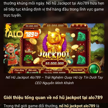
thưởng khủng mỗi ngày. Nổ hũ Jackpot tại Alo789 hứa hẹn
sẽ tiếp tục khẳng định vị thế hàng đầu trong lĩnh vực game
trực tuyến.
Nổ Hũ Jackpot Alo789 – Trải Nghiệm Quay Hũ Uy Tín Dưới Tay
CEO Nguyễn Minh Khánh
Giới thiệu tổng quan về nổ hũ jackpot tại alo789
Trong thế giới game đổi thưởng,
nổ hũ jackpot alo789
là