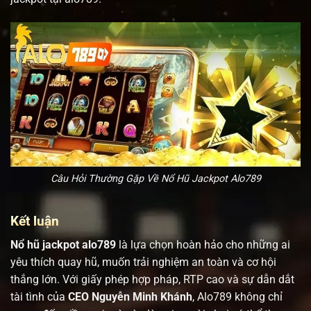
Câu Hỏi Thường Gặp Về Nổ Hũ Jackpot Alo789
Kết luận
Nổ hũ jackpot alo789
là lựa chọn hoàn hảo cho những ai
yêu thích quay hũ, muốn trải nghiệm an toàn và cơ hội
thắng lớn. Với giấy phép hợp pháp, RTP cao và sự dẫn dắt
tài tình của
CEO Nguyễn Minh Khánh
, Alo789 không chỉ