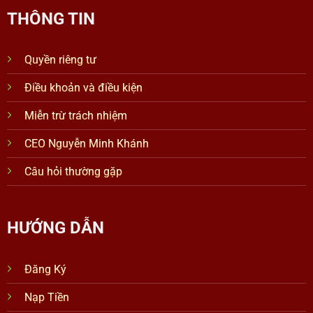
THÔNG TIN
Quyền riêng tư
Điều khoản và điều kiện
Miễn trừ trách nhiệm
CEO Nguyễn Minh Khánh
Câu hỏi thường gặp
HƯỚNG DẪN
Đăng Ký
Nạp Tiền