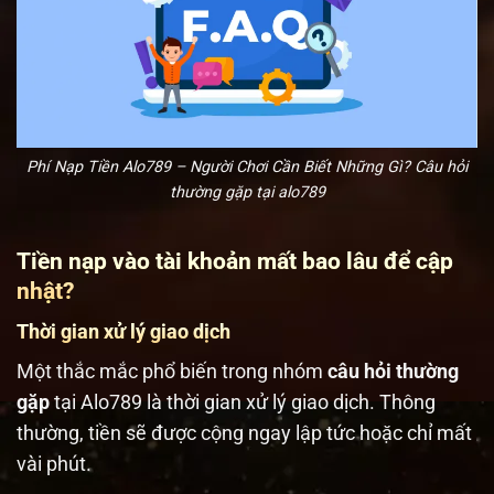
Phí Nạp Tiền Alo789 – Người Chơi Cần Biết Những Gì? Câu hỏi
thường gặp tại alo789
Tiền nạp vào tài khoản mất bao lâu để cập
nhật?
Thời gian xử lý giao dịch
Một thắc mắc phổ biến trong nhóm
câu hỏi thường
gặp
tại Alo789 là thời gian xử lý giao dịch. Thông
thường, tiền sẽ được cộng ngay lập tức hoặc chỉ mất
vài phút.