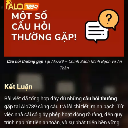
Câu hỏi thường gặp
Tại Alo789 – Chính Sách Minh Bạch và An
Toàn
Kết Luận
Bài viết đã tổng hợp đầy đủ những
câu hỏi thường
gặp
tại Alo789 cùng câu trả lời chi tiết, minh bạch. Từ
việc nhà cái có giấy phép hoạt động rõ ràng, đến quy
trình nạp rút tiền an toàn, và sự phát triển bền vững