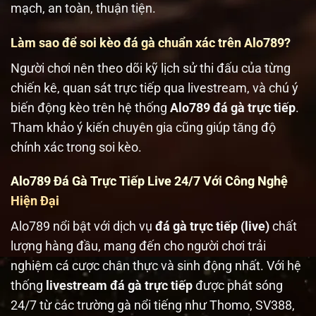
mạch, an toàn, thuận tiện.
Làm sao để soi kèo đá gà chuẩn xác trên Alo789?
Người chơi nên theo dõi kỹ lịch sử thi đấu của từng
chiến kê, quan sát trực tiếp qua livestream, và chú ý
biến động kèo trên hệ thống
Alo789 đá gà trực tiếp
.
Tham khảo ý kiến chuyên gia cũng giúp tăng độ
chính xác trong soi kèo.
Alo789 Đá Gà Trực Tiếp Live 24/7 Với Công Nghệ
Hiện Đại
Alo789 nổi bật với dịch vụ
đá gà trực tiếp (live)
chất
lượng hàng đầu, mang đến cho người chơi trải
nghiệm cá cược chân thực và sinh động nhất. Với hệ
thống
livestream đá gà trực tiếp
được phát sóng
24/7 từ các trường gà nổi tiếng như Thomo, SV388,