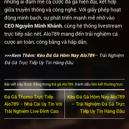
những ai đam mê cá cược đá gà hiện đại, kết hợp
giữa truyền thống và công nghệ. Với giấy phép hoạt
động minh bạch, sự phát triển mạnh mẽ nhờ vào
CEO Nguyễn Minh Khánh
, cùng hệ thống livestream
trực tiếp sắc nét, Alo789 mang đến trải nghiệm cá
cược an toàn, công bằng và hấp dẫn.
>>>Xem Thêm:
Kèo Đá Gà Hôm Nay Alo789
– Trải Nghiệm
Đá Gà Trực Tiếp Uy Tín Hàng Đầu
Bài viết này được đăng trong
Đá gà Alo789
. Đánh dấu
liên kết thường trực
.
Đá Gà Thomo Trực Tiếp
Kèo Đá Gà Hôm Nay Alo789
Alo789 – Nhà Cái Uy Tín Với
– Trải Nghiệm Đá Gà Trực
Trải Nghiệm Live Đỉnh Cao
Tiếp Uy Tín Hàng Đầu