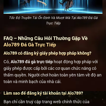
Tốc Độ Truyền Tải Ổn Định Và Mượt Mà Tại Alo789 Đá Gà
Trực Tiếp
FAQ – Những Câu Hỏi Thường Gặp Về
Alo789 Đá Gà Trực Tiếp
Alo789 có đăng ký giấy phép hợp pháp không?
Có,
Alo789 đá gà trực tiếp
hoạt động hợp pháp với
giấy phép được cấp bởi các cơ quan chức năng có
thẩm quyền. Người chơi hoàn toàn yên tâm về độ an
toàn và minh bạch của nhà cái.
Làm sao để đăng ký tài khoản tại Alo789?
Bạn chỉ cần truy cập trang web chính thức của