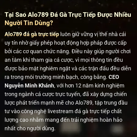
Tại Sao Alo789 Đá Gà Trực Tiếp Được Nhiều
Người Tin Dùng?
Alo789 đá gà trực tiếp
luôn giữ vững vị thế nhà cái
uy tín nhờ giấy phép hoạt động hợp pháp được cấp
bởi các cơ quan chức năng. Điều này giúp người chơi
an tâm khi tham gia cá cược, vì mọi thông tin đều
được bảo mật nghiêm ngặt và các trận đấu đều diễn
ra trong môi trường minh bạch, công bằng.
CEO
Nguyễn Minh Khánh
, với hơn 12 năm kinh nghiệm
trong ngành cá cược trực tuyến, đã xây dựng chiến
lược phát triển mạnh mẽ cho Alo789, tập trung đầu
tư vào công nghệ livestream đá gà trực tiếp chất
lượng cao nhằm mang đến trải nghiệm hoàn hảo
nhất cho người dùng.