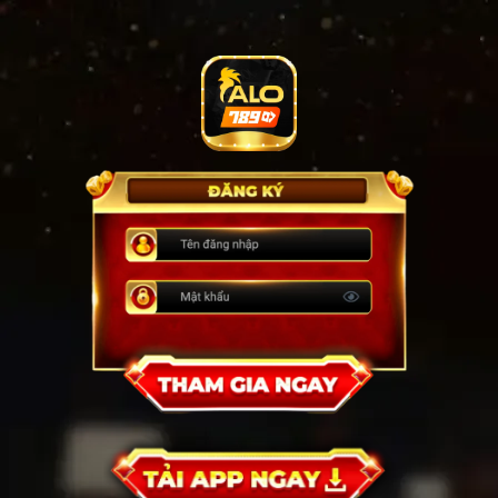
Bỏ
qua
nội
dung