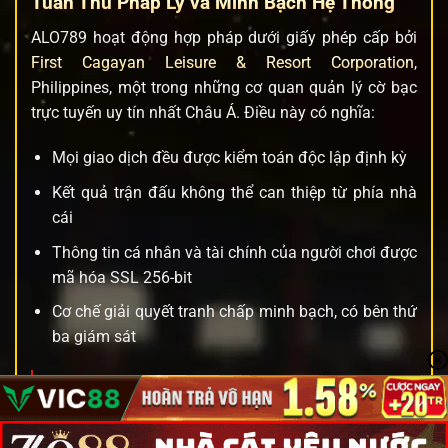
Tuân Thủ Pháp Lý và Minh Bạch Hệ Thống
ALO789 hoạt động hợp pháp dưới giấy phép cấp bởi
First Cagayan Leisure & Resort Corporation
,
Philippines, một trong những cơ quan quản lý cờ bạc
trực tuyến uy tín nhất Châu Á. Điều này có nghĩa:
Mọi giao dịch đều được kiểm toán độc lập định kỳ
Kết quả trận đấu không thể can thiệp từ phía nhà
cái
Thông tin cá nhân và tài chính của người chơi được
mã hóa SSL 256-bit
Cơ chế giải quyết tranh chấp minh bạch, có bên thứ
ba giám sát
Người chơi hoàn toàn có thể kiểm tra
giấy phép bằng cách tra mã license
trực tiếp trên website First Cagayan.