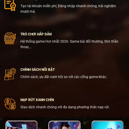
Tạo tài khoản miễn phí, Đăng nhập nhanh chóng, trải nghiệm
mượt mà.
TRÒ CHƠI HẤP DẪN
Hệ thống game Hot nhất 2026: Game bài đổi thưởng, Slot thần
thoại,…
CHÍNH SÁCH NỔI BẬT
Chính sách, ưu đãi vượt trội so với các cổng game khác.
NẠP RÚT XANH CHÍN
Giao dịch nhanh chóng với đa dạng phương thức nạp rút.