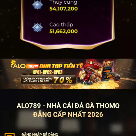
ALO789 - NHÀ CÁI ĐÁ GÀ THOMO
ĐẲNG CẤP NHẤT 2026
ĐĂNG NHẬP DỄ DÀNG